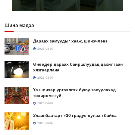
Шинэ мэдээ
Дараах замуудыг хааж, шинэчлэнэ
2026-08-07
Өнөөдөр дараах байршлуудад цахилгаан
хязгаарлана
2026-08-07
Үс шинээр үргээлгэх буюу засуулахад
тохиромжгүй
2026-08-07
Улаанбаатарт +30 градус дулаан байна
2026-08-07