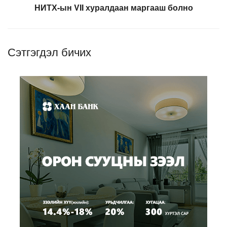
НИТХ-ын VII хуралдаан маргааш болно
Сэтгэгдэл бичих