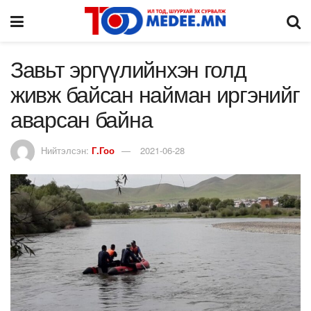
Завьт эргүүлийнхэн голд
живж байсан найман иргэнийг
аварсан байна
Нийтэлсэн:
Г.Гоо
2021-06-28