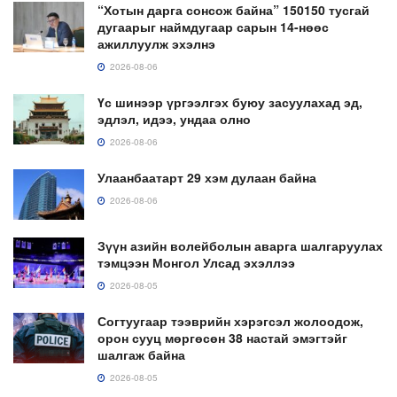
“Хотын дарга сонсож байна” 150150 тусгай
дугаарыг наймдугаар сарын 14-нөөс
ажиллуулж эхэлнэ
2026-08-06
Үс шинээр үргээлгэх буюу засуулахад эд,
эдлэл, идээ, ундаа олно
2026-08-06
Улаанбаатарт 29 хэм дулаан байна
2026-08-06
Зүүн азийн волейболын аварга шалгаруулах
тэмцээн Монгол Улсад эхэллээ
2026-08-05
Согтуугаар тээврийн хэрэгсэл жолоодож,
орон сууц мөргөсөн 38 настай эмэгтэйг
шалгаж байна
2026-08-05