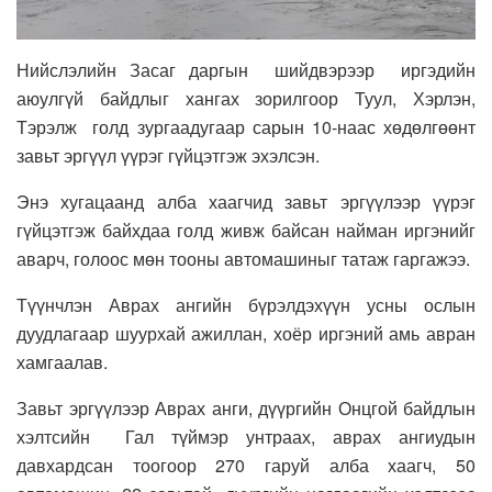
Нийслэлийн Засаг даргын шийдвэрээр иргэдийн
аюулгүй байдлыг хангах зорилгоор Туул, Хэрлэн,
Тэрэлж голд зургаадугаар сарын 10-наас хөдөлгөөнт
завьт эргүүл үүрэг гүйцэтгэж эхэлсэн.
Энэ хугацаанд алба хаагчид завьт эргүүлээр үүрэг
гүйцэтгэж байхдаа голд живж байсан найман иргэнийг
аварч, голоос мөн тооны автомашиныг татаж гаргажээ.
Түүнчлэн Аврах ангийн бүрэлдэхүүн усны ослын
дуудлагаар шуурхай ажиллан, хоёр иргэний амь авран
хамгаалав.
Завьт эргүүлээр Аврах анги, дүүргийн Онцгой байдлын
хэлтсийн Гал түймэр унтраах, аврах ангиудын
давхардсан тоогоор 270 гаруй алба хаагч, 50