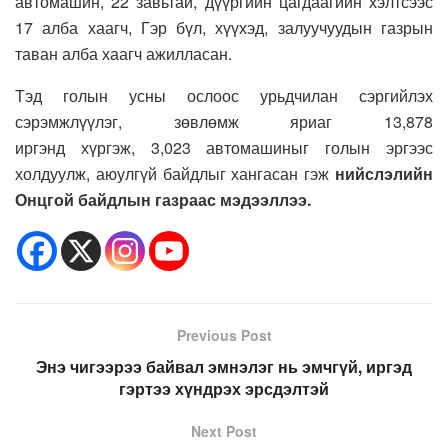
автомашин, 22 завьтай, дүүргийн цагдаагийн хэлтсээс
17 алба хаагч, Гэр бүл, хүүхэд, залуучуудын газрын
таван алба хаагч ажилласан.
Тэд голын усны ослоос урьдчилан сэргийлэх
сэрэмжлүүлэг, зөвлөмж яриаг 13,878
иргэнд хүргэж, 3,023 автомашиныг голын эргээс
холдуулж, аюулгүй байдлыг хангасан гэж
нийслэлийн
Онцгой байдлын газраас мэдээллээ.
Previous Post
Энэ чигээрээ байвал эмнэлэг нь эмчгүй, иргэд
гэртээ хүндрэх эрсдэлтэй
Next Post