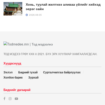
Хонь, туулай жилтнээ аливаа үйлийг хийхэд
эерэг сайн
2026-08-05
ТОД МЭДЭЭ ГРӨҮ ХХК © 2021. БҮХ ЭРХ ХУУЛИАР ХАМГААЛАГДСАН.
Хуудаснууд
Эхлэл
Бидний тухай
Сурталчилгаа байрлуулах
Холбоо барих
Зурхай
Биднийг дагаарай