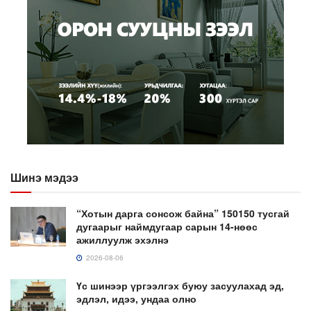
Шинэ мэдээ
“Хотын дарга сонсож байна” 150150 тусгай
дугаарыг наймдугаар сарын 14-нөөс
ажиллуулж эхэлнэ
2026-08-06
Үс шинээр үргээлгэх буюу засуулахад эд,
эдлэл, идээ, ундаа олно