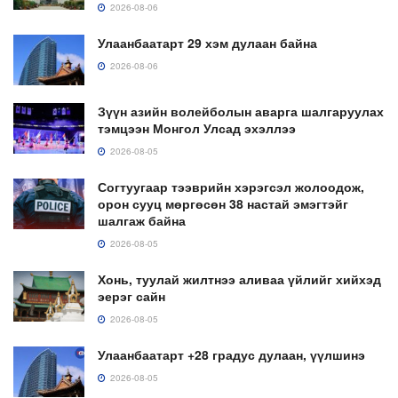
2026-08-06
Улаанбаатарт 29 хэм дулаан байна
2026-08-06
Зүүн азийн волейболын аварга шалгаруулах
тэмцээн Монгол Улсад эхэллээ
2026-08-05
Согтуугаар тээврийн хэрэгсэл жолоодож,
орон сууц мөргөсөн 38 настай эмэгтэйг
шалгаж байна
2026-08-05
Хонь, туулай жилтнээ аливаа үйлийг хийхэд
эерэг сайн
2026-08-05
Улаанбаатарт +28 градус дулаан, үүлшинэ
2026-08-05