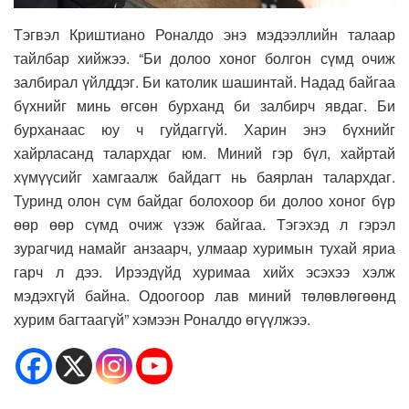
Тэгвэл Криштиано Роналдо энэ мэдээллийн талаар
тайлбар хийжээ. “Би долоо хоног болгон сүмд очиж
залбирал үйлддэг. Би католик шашинтай. Надад байгаа
бүхнийг минь өгсөн бурханд би залбирч явдаг. Би
бурханаас юу ч гуйдаггүй. Харин энэ бүхнийг
хайрласанд талархдаг юм. Миний гэр бүл, хайртай
хүмүүсийг хамгаалж байдагт нь баярлан талархдаг.
Туринд олон сүм байдаг болохоор би долоо хоног бүр
өөр өөр сүмд очиж үзэж байгаа. Тэгэхэд л гэрэл
зурагчид намайг анзаарч, улмаар хуримын тухай яриа
гарч л дээ. Ирээдүйд хуримаа хийх эсэхээ хэлж
мэдэхгүй байна. Одоогоор лав миний төлөвлөгөөнд
хурим багтаагүй” хэмээн Роналдо өгүүлжээ.