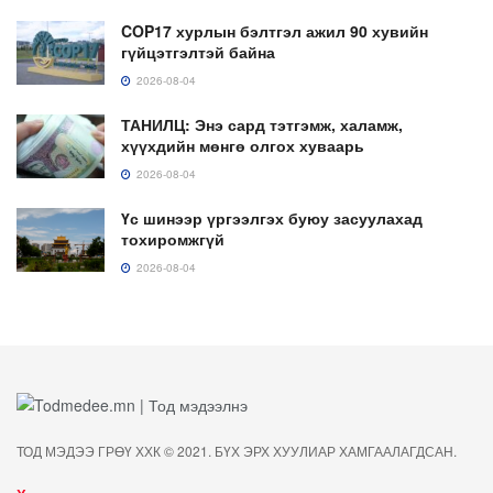
COP17 хурлын бэлтгэл ажил 90 хувийн
гүйцэтгэлтэй байна
2026-08-04
ТАНИЛЦ: Энэ сард тэтгэмж, халамж,
хүүхдийн мөнгө олгох хуваарь
2026-08-04
Үс шинээр үргээлгэх буюу засуулахад
тохиромжгүй
2026-08-04
ТОД МЭДЭЭ ГРӨҮ ХХК © 2021. БҮХ ЭРХ ХУУЛИАР ХАМГААЛАГДСАН.