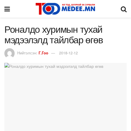
Роналдо хуримын тухай
мэдээлэлд тайлбар өгөв
Нийтэлсэн:
Г.Гоо
2018-12-12