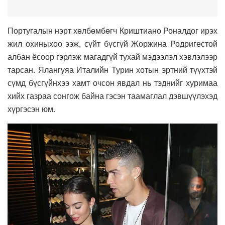
Португалын нэрт хөлбөмбөгч Криштиано Роналдог ирэх
жил охиныхоо ээж, сүйт бүсгүй Жоржина Родригестой
албан ёсоор гэрлэж магадгүй тухай мэдээлэл хэвлэлээр
тарсан. Ялангуяа Италийн Турин хотын эртний түүхтэй
сүмд бүсгүйнхээ хамт очсон явдал нь тэднийг хуримаа
хийх газраа сонгож байна гэсэн таамаглал дэвшүүлэхэд
хүргэсэн юм.