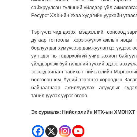
сайжруулсан түлшний үйлдвэр үйл ажиллагаа
Ресурс” ХХК-ийн Ухаа худагийн уурхайн угаас
Тэргүүлэгчид дээрх мэдээллийг сонсоод зар
дугаар тогтоолыг хэрэгжүүлэх ажлын явцыг 
борлуулдаг хүмүүсээр дамжуулан цэгүүдээс өө
уу гэдэг нь тодорхойгүй учир зохион байгуу
үйлдвэрлэж буй түлшний түүхий эдээс авхуула
эсэхэд хяналт тавихыг нийслэлийн Мэргэжли
болгосон юм. Үүний зэрэгцээ хороодын Заса
байцаагчаар ажиллууулах асуудлыг суда
танилцуулах үүрэг өглөө.
Эх сурвалж: Нийслэлийн ИТХ-ын ХМОНХТ