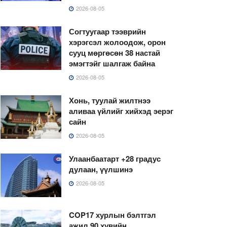
2026-08-05
Согтуугаар тээврийн
хэрэгсэл жолоодож, орон
сууц мөргөсөн 38 настай
эмэгтэйг шалгаж байна
2026-08-05
Хонь, туулай жилтнээ
аливаа үйлийг хийхэд эерэг
сайн
2026-08-05
Улаанбаатарт +28 градус
дулаан, үүлшинэ
2026-08-05
COP17 хурлын бэлтгэл
ажил 90 хувийн