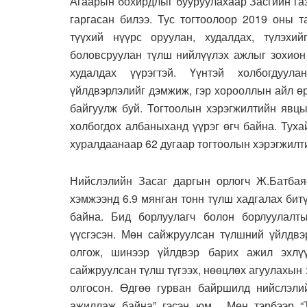
Агаарын бохирдлыг бууруулахаар Засгийн газ
гаргасан билээ. Тус тогтоолоор 2019 оны т
түүхий нүүрс оруулан, худалдах, түлэхи
боловсруулан түлш нийлүүлэх ажлыг зохион 
худалдах үүрэгтэй. Үүнтэй холбогдуул
үйлдвэрлэлийг дэмжиж, гэр хорооллын айл өр
байгуулж буй. Тогтоолын хэрэгжилтийн явцы
холбогдох албаныханд үүрэг өгч байна. Тух
хуралдаанаар 62 дугаар тогтоолын хэрэгжилт
Нийслэлийн Засаг даргын орлогч Ж.Батбая
хэмжээнд 6.9 мянган тонн түлш хадгалах битү
байна. Бид борлуулагч болон борлуулалт
үүсгэсэн. Мөн сайжруулсан түлшний үйлдвэр
олгож, шинээр үйлдвэр барих ажил эхлүү
сайжруулсан түлш түгээх, нөөцлөх агуулахы
олгосон. Өдгөө гурван байршилд нийслэли
ажиллаж байна” гэсэн юм. Мөн тэрбээр “Т