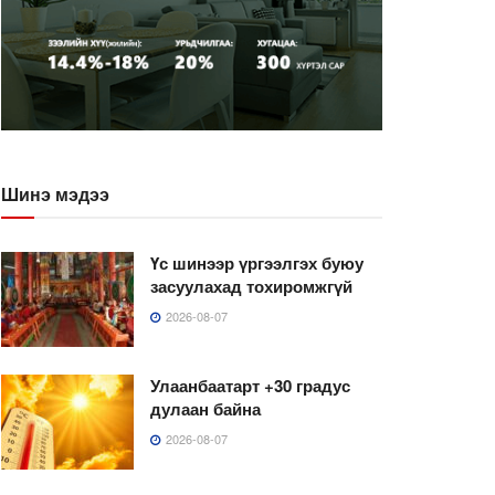
Шинэ мэдээ
Үс шинээр үргээлгэх буюу
засуулахад тохиромжгүй
2026-08-07
Улаанбаатарт +30 градус
дулаан байна
2026-08-07