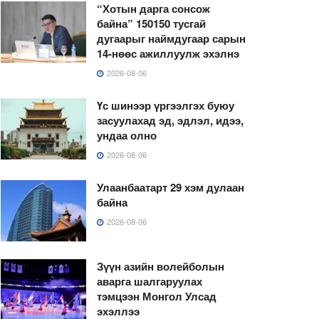
“Хотын дарга сонсож
байна” 150150 тусгай
дугаарыг наймдугаар сарын
14-нөөс ажиллуулж эхэлнэ
2026-08-06
Үс шинээр үргээлгэх буюу
засуулахад эд, эдлэл, идээ,
ундаа олно
2026-08-06
Улаанбаатарт 29 хэм дулаан
байна
2026-08-06
Зүүн азийн волейболын
аварга шалгаруулах
тэмцээн Монгол Улсад
эхэллээ