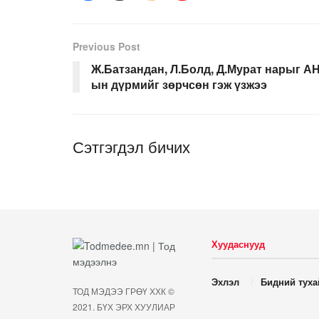
Previous Post
Ж.Батзандан, Л.Болд, Д.Мурат нарыг АН
ын дүрмийг зөрчсөн гэж үзжээ
Сэтгэгдэл бичих
Хуудаснууд
Эхлэл
Бидний туха
ТОД МЭДЭЭ ГРӨҮ ХХК ©
2021. БҮХ ЭРХ ХУУЛИАР