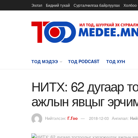
Эхлэл
Бидний тухай
Сурталчилгаа байрлуулах
Холбоо 
ТОД МЭДЭЭ
ТОД PODCAST
ТОД ХҮН
НИТХ: 62 дугаар т
ажлын явцыг эрчим
Нийтэлсэн:
Г.Гоо
2018-12-03
Ангилал:
Ний