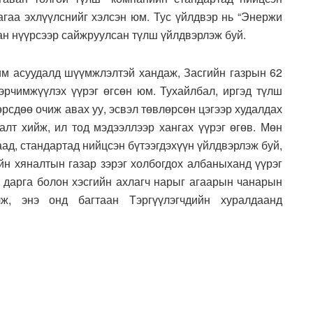
гаа эхлүүлснийг хэлсэн юм. Тус үйлдвэр нь “Энержи
ан нүүрсээр сайжруулсан түлш үйлдвэрлэж буй.
им асуудалд шүүмжлэлтэй хандаж, Засгийн газрын 62
эрчимжүүлэх үүрэг өгсөн юм. Тухайлбал, иргэд түлш
рсдөө очиж авах уу, эсвэл төвлөрсөн цэгээр худалдах
лалт хийж, ил тод мэдээллээр хангах үүрэг өгөв. Мөн
ад, стандартад нийцсэн бүтээгдэхүүн үйлдвэрлэж буй,
йн хяналтын газар зэрэг холбогдох албаныханд үүрэг
г дарга болон хэсгийн ахлагч нарыг агаарын чанарын
лж, энэ онд багтаан Тэргүүлэгчдийн хуралдаанд