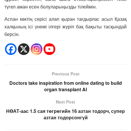
түгел аман есен болуларыңызды тілеймін.
Аспан көктің серісі алап қыран тағдырлас асыл Қазақ
халқының ісі үнемі ілгері жүріп бақ бақыты тасқындай
берсін.
Previous Post
Doctors take inspiration from online dating to build
organ transplant AI
Next Post
НӨАТ-аас 1.5 сая төгрөгийн 16 азтан тодорч, супер
азтан тодорсонгүй