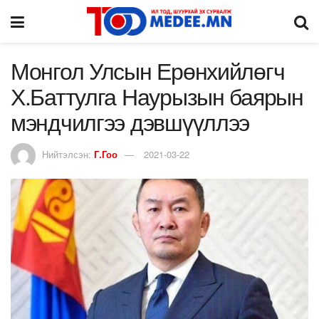
Монгол Улсын Ерөнхийлөгч
Х.Баттулга Наурызын баярын
мэндчилгээ дэвшүүллээ
Нийтэлсэн:
Г.Гоо
2021-03-22