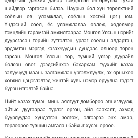
өдөр’-ийг дэлхий даяар тэмдэглэн өнгөрүүлэх тухай
шийдвэр гаргасан билээ. Наурыз бол хүн төрөлхтний
соёлын өв, уламжлал, соёлын хосгүй цогц юм.
Үндэсний соёл, ёс уламжлалаа өвлөж, хөдөлмөр
тэмцлийн гарамгай амжилтаараа Монгол Улсын нэрийг
дуурсгасан төрийн зүтгэлтэн, урлаг соёлын алдартан,
эрдэмтэн мэргэд казахчуудын дундаас олноор төрөн
гарсан. Монгол Улсын төр, түмний үлгэр дуурайл
болсон өвөг дээдсийнхээ бахархам түүхийг казах
залуучууд маань залгамжлан үргэлжлүүлж, эх орныхоо
хөгжил цэцэглэлтэд жинтэй хувь нэмэр оруулна гэдэгт
бүрэн итгэлтэй байна.
Нийт казах түмэн минь аялгуут домбороо эгшиглүүлж,
айтыс дуугаараа түрлэг өргөн, айл саахалт, ахмад
буурлуудаа хүндэтгэн золгож, элгээрээ энх амар,
төрлөөрөө түвшин амгалан байхыг хүсэн ерөөе.