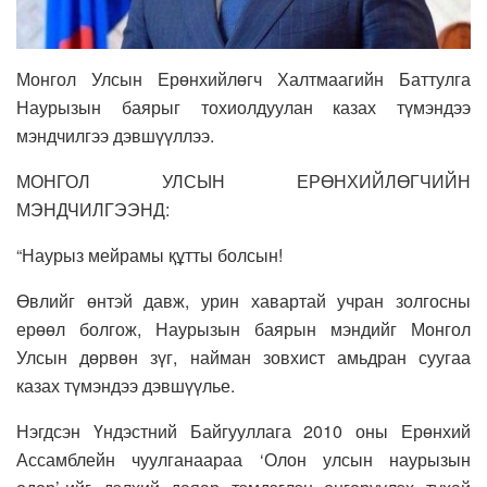
Монгол Улсын Ерөнхийлөгч Халтмаагийн Баттулга
Наурызын баярыг тохиолдуулан казах түмэндээ
мэндчилгээ дэвшүүллээ.
МОНГОЛ УЛСЫН ЕРӨНХИЙЛӨГЧИЙН
МЭНДЧИЛГЭЭНД:
“Наурыз мейрамы құтты болсын!
Өвлийг өнтэй давж, урин хавартай учран золгосны
ерөөл болгож, Наурызын баярын мэндийг Монгол
Улсын дөрвөн зүг, найман зовхист амьдран суугаа
казах түмэндээ дэвшүүлье.
Нэгдсэн Үндэстний Байгууллага 2010 оны Ерөнхий
Ассамблейн чуулганаараа ‘Олон улсын наурызын