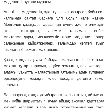
мәдениеті, рухани мұрасы.
Ана тілін, мәдениетін, әдет ғұрыпын ғасырлар бойы сол
қалпында сақтап басқаға үлгі болып келе жатқан
Моңғолия қазақтары арасынан дүние жүзіне еліміздің
атын шығарған, әлемге танымал еңбек
майталмандары, мемлекеттік және мәдениет, өнер
саласының қайраткерлері, ғалымдар көптеп туып
шыққаны бәрімізге мақтаныш.
Қазақ халқының ата бабадан жалғасып келе жатқан
мақтан тұтар тарихын, еңбек жолын қазақ жастары
алдағы уақытта жалғастырып Отанымыздың гүлденіп
өркендеуіне қомақты үлес қосады дегенге кәміл
сенемін.
Барша қазақ халқы домбырасын қалықтатып, айтыс ән
мен күйін шарықтатып, ауыл аймақ ақсақал қарттарға
құрмет көрсетіп, бала шаға отбастарыңызбен тексі