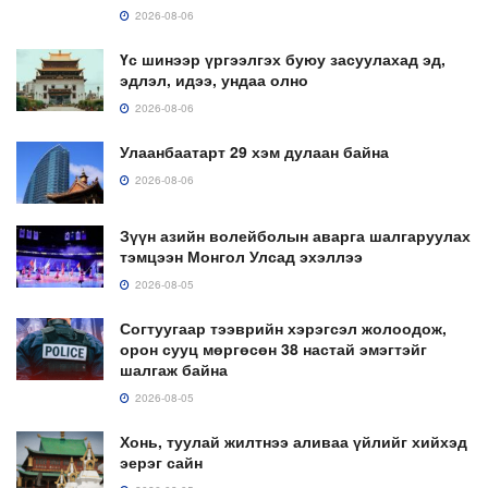
2026-08-06
Үс шинээр үргээлгэх буюу засуулахад эд,
эдлэл, идээ, ундаа олно
2026-08-06
Улаанбаатарт 29 хэм дулаан байна
2026-08-06
Зүүн азийн волейболын аварга шалгаруулах
тэмцээн Монгол Улсад эхэллээ
2026-08-05
Согтуугаар тээврийн хэрэгсэл жолоодож,
орон сууц мөргөсөн 38 настай эмэгтэйг
шалгаж байна
2026-08-05
Хонь, туулай жилтнээ аливаа үйлийг хийхэд
эерэг сайн