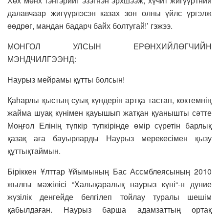
Хөх мөнх тэнгэрийг эзэгнэн эрхшээж, хүчит жигүүртний
далавчаар жигүүрлэсэн казах зон олны үйлс үргэлж
өөдрөг, мандан бадарч байх болтугай!’ гэжээ.
МОНГОЛ УЛСЫН ЕРӨНХИЙЛӨГЧИЙН
МЭНДЧИЛГЭЭНД:
Наурыз мейрамы құтты болсын!
Қаһарлы қыстың суық күндерін артқа тастап, көктемнің
жайма шуақ күнімен қауышып жатқан қуанышты сәтте
Моңғол Елінің түпкір түпкірінде өмір сүретін барлық
қазақ аға бауырларды Наурыз мерекесімен қызу
құттықтаймын.
Біріккен Ұлттар Ұйымының Бас Ассмблеясының 2010
жылғы мәжілісі “Халықаралық наурыз күні“-н дүние
жүзілік денгейде белгілеп тойлау туралы шешім
қабылдаған. Наурыз барша адамзаттың ортақ