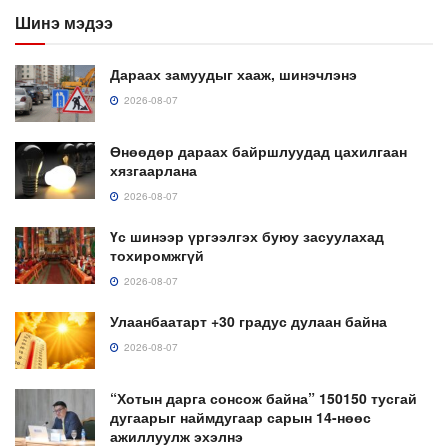
Шинэ мэдээ
Дараах замуудыг хааж, шинэчлэнэ
2026-08-07
Өнөөдөр дараах байршлуудад цахилгаан
хязгаарлана
2026-08-07
Үс шинээр үргээлгэх буюу засуулахад
тохиромжгүй
2026-08-07
Улаанбаатарт +30 градус дулаан байна
2026-08-07
“Хотын дарга сонсож байна” 150150 тусгай
дугаарыг наймдугаар сарын 14-нөөс
ажиллуулж эхэлнэ