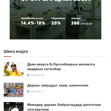
Шинэ мэдээ
Даян аварга Б.Орхонбаярын мялаалга
наадмын хөтөлбөр
2026-08-08
Дараах замуудыг хааж, шинэчлэнэ
2026-08-07
Өнөөдөр дараах байршлуудад цахилгаан
хязгаарлана