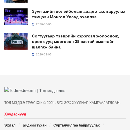
Зүүн азийн волейболын аварга шалгаруулах
тэмцээн Монгол Улсад эхэллээ
2026-08-05
Согтуугаар тээврийн хэрэгсэл жолоодож,
орон сууц мөргөсөн 38 настай эмэгтэйг
шалгаж байна
2026-08-05
ТОД МЭДЭЭ ГРӨҮ ХХК © 2021. БҮХ ЭРХ ХУУЛИАР ХАМГААЛАГДСАН.
Хуудаснууд
Эхлэл
Бидний тухай
Сурталчилгаа байрлуулах