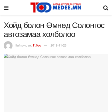
Хойд болон Өмнөд Солонгос
автозамаа холболоо
Нийтэлсэн:
Г.Гоо
2018-11-23