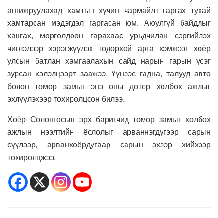
ангижруулахад хамтын хүчин чармайлт гаргах тухай
хамтарсан мэдэгдэл гаргасан юм. Аюулгүй байдлыг
хангах, мөргөлдөөн гарахаас урьдчилан сэргийлэх
чиглэлээр хэрэгжүүлэх тодорхой арга хэмжээг хоёр
улсын батлан хамгаалахын сайд нарын гарын үсэг
зурсан хэлэлцээрт заажээ. Үүнээс гадна, талууд авто
болон төмөр замыг энэ оны дотор холбох ажлыг
эхлүүлэхээр тохиролцсон билээ.
Хоёр Солонгосын эрх баригчид төмөр замыг холбох
ажлын нээлтийн ёслолыг арваннэгдүгээр сарын
сүүлээр, арванхоёрдугаар сарын эхээр хийхээр
тохиролцжээ.