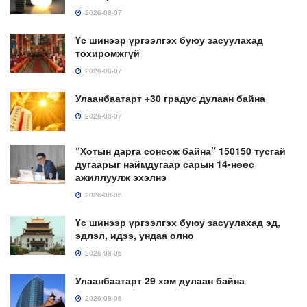
2026-08-07
Үс шинээр үргээлгэх буюу засуулахад
тохиромжгүй
2026-08-07
Улаанбаатарт +30 градус дулаан байна
2026-08-07
“Хотын дарга сонсож байна” 150150 тусгай
дугаарыг наймдугаар сарын 14-нөөс
ажиллуулж эхэлнэ
2026-08-06
Үс шинээр үргээлгэх буюу засуулахад эд,
эдлэл, идээ, ундаа олно
2026-08-06
Улаанбаатарт 29 хэм дулаан байна
2026-08-06