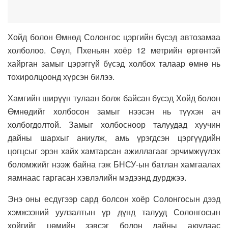
Хойд болон Өмнөд Солонгос цэргийн бүсэд автозамаа
холболоо. Сөүл, Пхеньян хоёр 12 метрийн өргөнтэй
хайрган замыг цэрэггүй бүсэд холбох талаар өмнө нь
тохиролцоонд хүрсэн билээ.
Хамгийн ширүүн тулаан болж байсан бүсэд Хойд болон
Өмнөдийг холбосон замыг нээсэн нь түүхэн ач
холбогдолтой. Замыг холбосноор талуудад хуучин
дайны шархыг аниулж, амь үрэгдсэн цэргүүдийн
цогцсыг эрэн хайх хамтарсан ажиллагааг эрчимжүүлэх
боломжийг нээж байна гэж БНСУ-ын батлан хамгаалах
яамнаас гаргасан хэвлэлийн мэдээнд дурджээ.
Энэ оны есдүгээр сард болсон хоёр Солонгосын дээд
хэмжээний уулзалтын үр дүнд талууд Солонгосын
хойгийг цөмийн зэвсэг болон дайны аюулаас