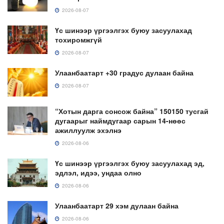
2026-08-07
Үс шинээр үргээлгэх буюу засуулахад
тохиромжгүй
2026-08-07
Улаанбаатарт +30 градус дулаан байна
2026-08-07
“Хотын дарга сонсож байна” 150150 тусгай
дугаарыг наймдугаар сарын 14-нөөс
ажиллуулж эхэлнэ
2026-08-06
Үс шинээр үргээлгэх буюу засуулахад эд,
эдлэл, идээ, ундаа олно
2026-08-06
Улаанбаатарт 29 хэм дулаан байна
2026-08-06