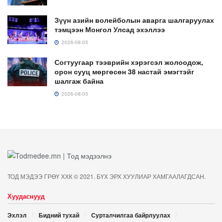
Зүүн азийн волейболын аварга шалгаруулах
тэмцээн Монгол Улсад эхэллээ
2026-08-05
Согтуугаар тээврийн хэрэгсэл жолоодож,
орон сууц мөргөсөн 38 настай эмэгтэйг
шалгаж байна
2026-08-05
ТОД МЭДЭЭ ГРӨҮ ХХК © 2021. БҮХ ЭРХ ХУУЛИАР ХАМГААЛАГДСАН.
Хуудаснууд
Эхлэл
Бидний тухай
Сурталчилгаа байрлуулах