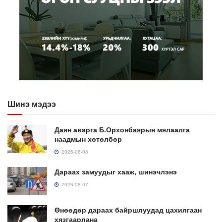
Шинэ мэдээ
Даян аварга Б.Орхонбаярын мялаалга
наадмын хөтөлбөр
2026-08-08
Дараах замуудыг хааж, шинэчлэнэ
2026-08-07
Өнөөдөр дараах байршлуудад цахилгаан
хязгаарлана