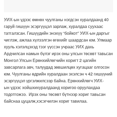
УИХ-ын үдээс өмнөх чуулганы нэгдсэн хуралдаанд 40
гаруй гишүүн эсэргүүцэл зарлаж, хуралдаа суухаас
татгалзсан. Гишүүдийн энэхүү “бойкот” УИХ-ын даргыг
чиглэж, ажлаа хүлээлгэн өгөхийг шаардсан юм. Улмаар
хууль хэлэлцэхэд тээг үүссэн учраас УИХ дахь
Ардчилсан намын бүлэг ирэх оны улсын төсөвт тавьсан
Монгол Улсын Ерөнхийлөгчийн хоригт 2 цагийн
завсарлага авч, талуудад зөвшилцөх хугацааг олгосон
юм. Чуулганы өдрийн хуралдаан эхэлсэн ч 42 гишүүний
эсэргүүцэл үргэлжилсээр байна. Ерөнхийлөгч УИХ-
ын үдээс хойшхихуралдаанд хоригоо оруулахдаа
тодотгожээ. Ирэх оны төсөвт бүтнээр хориг тавьсан
байснаа цуцалж,хэсэгчилэн хориг тавилаа.