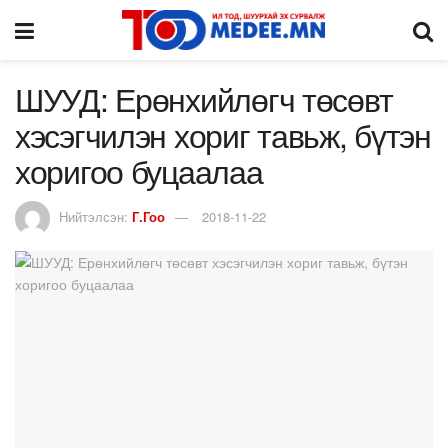
ШУУД: Ерөнхийлөгч төсөвт
хэсэгчилэн хориг тавьж, бүтэн
хоригоо буцаалаа
Нийтэлсэн:
Г.Гоо
2018-11-22