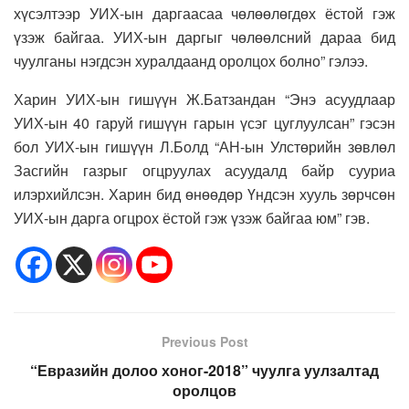
хүсэлтээр УИХ-ын даргаасаа чөлөөлөгдөх ёстой гэж
үзэж байгаа. УИХ-ын даргыг чөлөөлсний дараа бид
чуулганы нэгдсэн хуралдаанд оролцох болно” гэлээ.
Харин УИХ-ын гишүүн Ж.Батзандан “
Энэ асуудлаар
УИХ-ын 40 гаруй гишүүн гарын үсэг цуглуулсан
” гэсэн
бол УИХ-ын гишүүн Л.Болд “
АН-ын Улстөрийн зөвлөл
Засгийн газрыг огцруулах асуудалд байр сууриа
илэрхийлсэн. Харин бид өнөөдөр Үндсэн хууль зөрчсөн
УИХ-ын дарга огцрох ёстой гэж үзэж байгаа юм
” гэв.
Previous Post
“Евразийн долоо хоног-2018” чуулга уулзалтад
оролцов