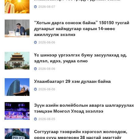
2026-08-07
“Хотын дарга сонсож байна” 150150 тусгай
дугаарыг наймдугаар сарын 14-нөөс
ажиллуулж эхэлнэ
2026-08-06
Үс шинээр үргээлгэх буюу засуулахад эд,
эдлэл, идээ, ундаа олно
2026-08-06
Улаанбаатарт 29 хэм дулаан байна
2026-08-06
Зүүн азийн волейболын аварга шалгаруулах
тэмцээн Монгол Улсад эхэллээ
2026-08-05
Согтуугаар тээврийн хэрэгсэл жолоодож,
орон сууц мөргөсөн 38 настай эмэгтэйг