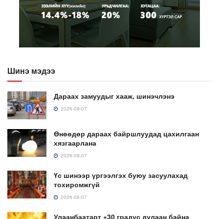
Шинэ мэдээ
Дараах замуудыг хааж, шинэчлэнэ
2026-08-07
Өнөөдөр дараах байршлуудад цахилгаан
хязгаарлана
2026-08-07
Үс шинээр үргээлгэх буюу засуулахад
тохиромжгүй
2026-08-07
Улаанбаатарт +30 градус дулаан байна