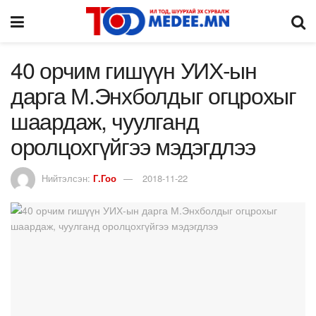
40 орчим гишүүн УИХ-ын
дарга М.Энхболдыг огцрохыг
шаардаж, чуулганд
оролцохгүйгээ мэдэгдлээ
Нийтэлсэн:
Г.Гоо
2018-11-22