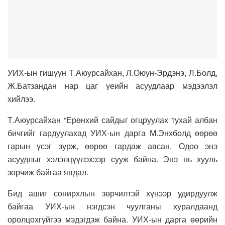
УИХ-ын гишүүн Т.Аюурсайхан, Л.Оюун-Эрдэнэ, Л.Болд,
Ж.Батзандан нар цаг үеийн асуудлаар мэдээлэл
хийлээ.
Т.Аюурсайхан “Ерөнхий сайдыг огцруулах тухай албан
бичгийг гардуулахад УИХ-ын дарга М.Энхболд өөрөө
гарын үсэг зурж, өөрөө гардаж авсан. Одоо энэ
асуудлыг хэлэлцүүлэхээр сууж байна. Энэ нь хууль
зөрчиж байгаа явдал.
Бид ашиг сонирхлын зөрчилтэй хүнээр удирдуулж
байгаа УИХ-ын нэгдсэн чуулганы хуралдаанд
оролцохгүйгээ мэдэгдэж байна.
УИХ-ын дарга өөрийн