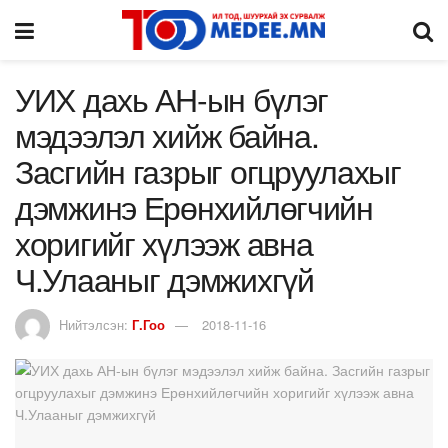
УИХ дахь АН-ын бүлэг
мэдээлэл хийж байна.
Засгийн газрыг огцруулахыг
дэмжинэ Ерөнхийлөгчийн
хоригийг хүлээж авна
Ч.Улааныг дэмжихгүй
Нийтэлсэн:
Г.Гоо
2018-11-16