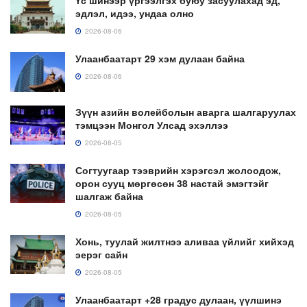
Үс шинээр үргээлгэх буюу засуулахад эд,
эдлэл, идээ, ундаа олно
2026-08-06
Улаанбаатарт 29 хэм дулаан байна
2026-08-06
Зүүн азийн волейболын аварга шалгаруулах
тэмцээн Монгол Улсад эхэллээ
2026-08-05
Согтуугаар тээврийн хэрэгсэл жолоодож,
орон сууц мөргөсөн 38 настай эмэгтэйг
шалгаж байна
2026-08-05
Хонь, туулай жилтнээ аливаа үйлийг хийхэд
эерэг сайн
2026-08-05
Улаанбаатарт +28 градус дулаан, үүлшинэ