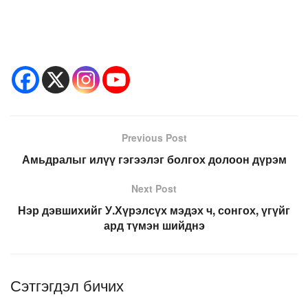
Previous Post
Амьдралыг илүү гэгээлэг болгох долоон дүрэм
Next Post
Нэр дэвшихийг У.Хүрэлсүх мэдэх ч, сонгох, үгүйг
ард түмэн шийднэ
Сэтгэгдэл бичих