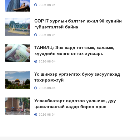
2026-08-05
COP17 хурлын бэлтгэл ажил 90 хувийн
гүйцэтгэлтэй байна
2026-08-04
ТАНИЛЦ: Энэ сард тэтгэмж, халамж,
хүүхдийн мөнгө олгох хуваарь
2026-08-04
Үс шинээр үргээлгэх буюу засуулахад
тохиромжгүй
2026-08-04
Улаанбаатарт өдөртөө үүлшинэ, дуу
цахилгаантай аадар бороо орно
2026-08-04