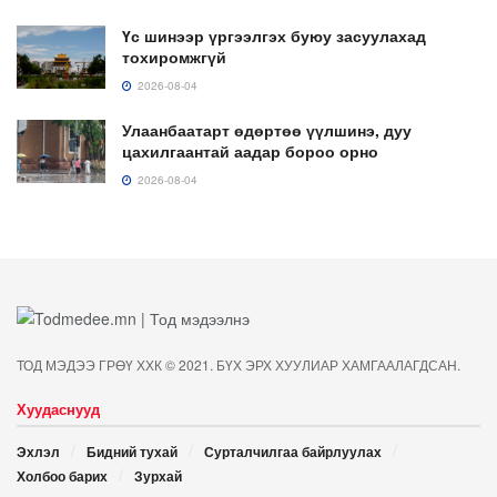
Үс шинээр үргээлгэх буюу засуулахад
тохиромжгүй
2026-08-04
Улаанбаатарт өдөртөө үүлшинэ, дуу
цахилгаантай аадар бороо орно
2026-08-04
ТОД МЭДЭЭ ГРӨҮ ХХК © 2021. БҮХ ЭРХ ХУУЛИАР ХАМГААЛАГДСАН.
Хуудаснууд
Эхлэл
Бидний тухай
Сурталчилгаа байрлуулах
Холбоо барих
Зурхай