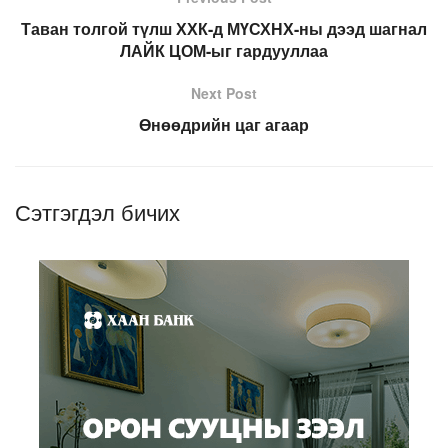
Таван толгой түлш ХХК-д МҮСХНХ-ны дээд шагнал
ЛАЙК ЦОМ-ыг гардууллаа
Next Post
Өнөөдрийн цаг агаар
Сэтгэгдэл бичих