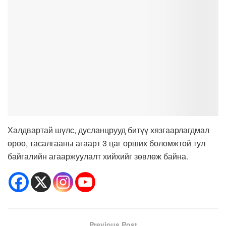
Халдвартай шүлс, дусланцрууд битүү хязгаарлагдмал
өрөө, тасалгааны агаарт 3 цаг орших боломжтой тул
байгалийн агааржуулалт хийхийг зөвлөж байна.
Previous Post