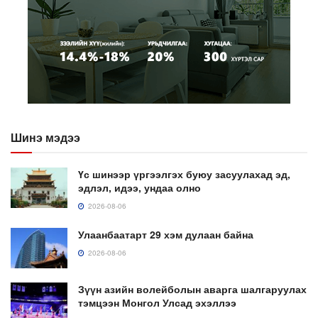
Шинэ мэдээ
Үс шинээр үргээлгэх буюу засуулахад эд,
эдлэл, идээ, ундаа олно
2026-08-06
Улаанбаатарт 29 хэм дулаан байна
2026-08-06
Зүүн азийн волейболын аварга шалгаруулах
тэмцээн Монгол Улсад эхэллээ