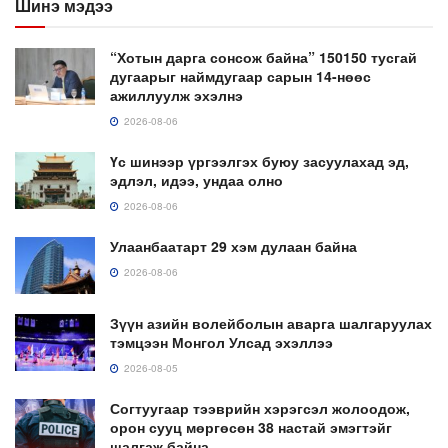
Шинэ мэдээ
“Хотын дарга сонсож байна” 150150 тусгай
дугаарыг наймдугаар сарын 14-нөөс
ажиллуулж эхэлнэ
2026-08-06
Үс шинээр үргээлгэх буюу засуулахад эд,
эдлэл, идээ, ундаа олно
2026-08-06
Улаанбаатарт 29 хэм дулаан байна
2026-08-06
Зүүн азийн волейболын аварга шалгаруулах
тэмцээн Монгол Улсад эхэллээ
2026-08-05
Согтуугаар тээврийн хэрэгсэл жолоодож,
орон сууц мөргөсөн 38 настай эмэгтэйг
шалгаж байна