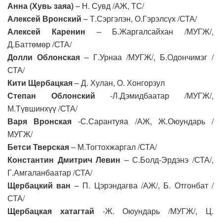
Анна (Хувь заяа)
– Н. Сувд /АЖ, ТС/
Алексей Вронский
– Т.Сэргэлэн, О.Гэрэлсүх /СТА/
Алексей Каренин
– Б.Жаргалсайхан /МУГЖ/,
Д.Баттөмөр /СТА/
Долли Облонская
– Г.Урнаа /МУГЖ/, Б.Одончимэг /
СТА/
Кити Щербацкая
– Д. Хулан, О. Хонгорзул
Степан Облонский
-Л.Дэмидбаатар /МУГЖ/,
М.Түвшинхүү /СТА/
Варя Вронская
-С.Сарантуяа /АЖ, Ж.Оюундарь /
МУГЖ/
Бетси Тверская
– М.Тогтохжаргал /СТА/
Константин Дмитрич Левин
– С.Болд-Эрдэнэ /СТА/,
Г.Амгаланбаатар /СТА/
Щербацкий ван
– П. Цэрэндагва /АЖ/, Б. Отгонбат /
СТА/
Щербацкая хатагтай
-Ж. Оюундарь /МУГЖ/, Ц.