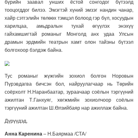
бүрийн заавал унших ёстой сонгодог бүтээлд
тооцогддог билээ. Эмэгтэй хүний эмзэг нандин чанар,
хайр сэтгэлийн төлөөх тэмцэл болоод гэр бүл, хосуудын
харилцаа, амьдралын тухай өгүүлэх энэхүү
гайхамшигтай романыг Монголд анх удаа Улсын
драмын эрдмийн театрын хамт олон тайзны бүтээл
болгохоор бэлдэж байна.
Тус романыг жүжгийн зохиол болгон Норовын
Пүрэвдагва бичсэн бол, найруулагчаар нь Төрийн
соёрхолт Н.Наранбаатар, зураачаар соёлын тэргүүний
ажилтан Т.Ганхуяг, хөгжмийн зохиолчоор соёлын
тэргүүний ажилтан Ш.Өлзийбаяр нар ажиллаж байна.
Дүрүүдэд,
Анна Каренина
– Н.Баярмаа /СТА/