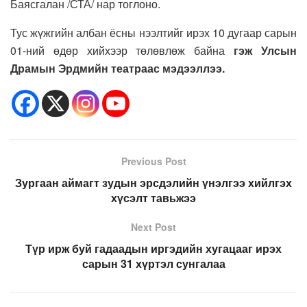
Баясгалан /СТА/ нар тоглоно.
Тус жүжгийн албан ёсны нээлтийг ирэх 10 дугаар сарын
01-ний өдөр хийхээр төлөвлөж байна
гэж Улсын
Драмын Эрдмийн театраас мэдээллээ.
Previous Post
Зургаан аймагт зудын эрсдэлийн үнэлгээ хийлгэх
хүсэлт тавьжээ
Next Post
Түр ирж буй гадаадын иргэдийн хугацааг ирэх
сарын 31 хүртэл сунгалаа