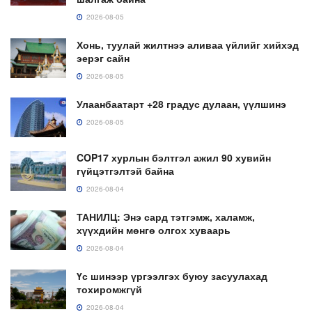
2026-08-05
Хонь, туулай жилтнээ аливаа үйлийг хийхэд
эерэг сайн
2026-08-05
Улаанбаатарт +28 градус дулаан, үүлшинэ
2026-08-05
COP17 хурлын бэлтгэл ажил 90 хувийн
гүйцэтгэлтэй байна
2026-08-04
ТАНИЛЦ: Энэ сард тэтгэмж, халамж,
хүүхдийн мөнгө олгох хуваарь
2026-08-04
Үс шинээр үргээлгэх буюу засуулахад
тохиромжгүй
2026-08-04