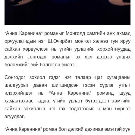
“Анна Каренина” романыг Монголд хамгийн анх ахмад
орчуулагчдын нэг Ш.Очирбат монгол хэлнээ тун яруу
сайхан хөрвүүлсэн нь үгийн урлагийн хорхойтнуудад
дэлхийн сонгодог романыг эх хэл дээрээ унших
боломжийг бий болгосон билээ.
Сонгодог зохиол гэдэг нэг талаар цаг хугацааны
шалгуурыг даван шигшигдсэн гэсэн сүрлэг утгыг
илэрхийлдэг нь “Анна Каренина” романд шууд
хамаатахаас гадна, үгийн урлагт бүтээгдсэн хамгийн
сайхан зохиолын нэг гэх тодотголыг ч мөн бүрнээ
агуулдаг.
“Анна Каренина” роман бол дэлхий дахинаа эмэгтэй хүн