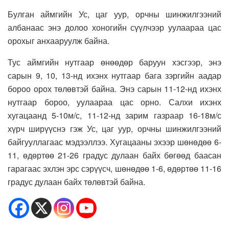
Булган аймгийн Ус, цаг уур, орчны шинжилгээний
албанаас энэ долоо хоногийн сүүлчээр уулаараа цас
орохыг анхааруулж байна.
Тус аймгийн нутгаар өнөөдөр баруун хэсгээр, энэ
сарын 9, 10, 13-нд ихэнх нутгаар бага зэргийн аадар
бороо орох төлөвтэй байна. Энэ сарын 11-12-нд ихэнх
нутгаар бороо, уулаараа цас орно. Салхи ихэнх
хугацаанд 5-10м/с, 11-12-нд зарим газраар 16-18м/с
хүрч ширүүснэ гэж Ус, цаг уур, орчны шинжилгээний
байгууллагаас мэдээллээ. Хугацааны эхээр шөнөдөө 6-
11, өдөртөө 21-26 градус дулаан байх бөгөөд баасан
гарагаас эхлэн эрс сэрүүсч, шөнөдөө 1-6, өдөртөө 11-16
градус дулаан байх төлөвтэй байна.