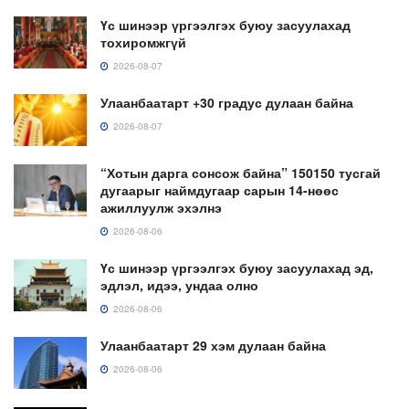
Үс шинээр үргээлгэх буюу засуулахад
тохиромжгүй
2026-08-07
Улаанбаатарт +30 градус дулаан байна
2026-08-07
“Хотын дарга сонсож байна” 150150 тусгай
дугаарыг наймдугаар сарын 14-нөөс
ажиллуулж эхэлнэ
2026-08-06
Үс шинээр үргээлгэх буюу засуулахад эд,
эдлэл, идээ, ундаа олно
2026-08-06
Улаанбаатарт 29 хэм дулаан байна
2026-08-06