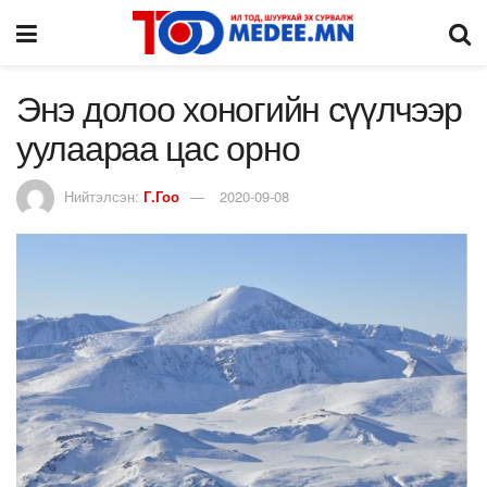
Энэ долоо хоногийн сүүлчээр
уулаараа цас орно
Нийтэлсэн:
Г.Гоо
2020-09-08