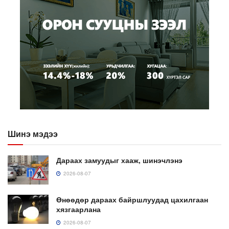
Шинэ мэдээ
Дараах замуудыг хааж, шинэчлэнэ
2026-08-07
Өнөөдөр дараах байршлуудад цахилгаан
хязгаарлана
2026-08-07