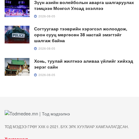
Зүүн азийн волейболын аварга шалгаруулах
тэмцээн Монгол Улсад эхэллээ
2026-08-05
Согтуугаар тээврийн хэрэгсэл жолоодож,
орон сууц мөргөсөн 38 настай эмэгтэйг
шалгаж байна
2026-08-05
Хонь, туулай жилтнээ аливаа үйлийг хийхэд
эерэг сайн
2026-08-05
ТОД МЭДЭЭ ГРӨҮ ХХК © 2021. БҮХ ЭРХ ХУУЛИАР ХАМГААЛАГДСАН.
Хуудаснууд