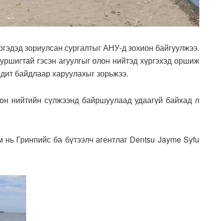
ргэдэд зориулсан сургалтыг АНУ-д зохион байгуулжээ.
 уршигтай гэсэн агуулгыг олон нийтэд хүргэхэд оршиж
одит байдлаар харуулахыг зорьжээ.
олон нийтийн сүлжээнд байршуулаад удаагүй байхад л
 нь Гринпийс ба бүтээлч агентлаг Dentsu Jayme Syfu