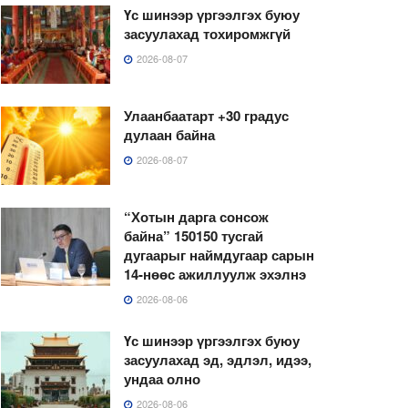
Үс шинээр үргээлгэх буюу
засуулахад тохиромжгүй
2026-08-07
Улаанбаатарт +30 градус
дулаан байна
2026-08-07
“Хотын дарга сонсож
байна” 150150 тусгай
дугаарыг наймдугаар сарын
14-нөөс ажиллуулж эхэлнэ
2026-08-06
Үс шинээр үргээлгэх буюу
засуулахад эд, эдлэл, идээ,
ундаа олно
2026-08-06