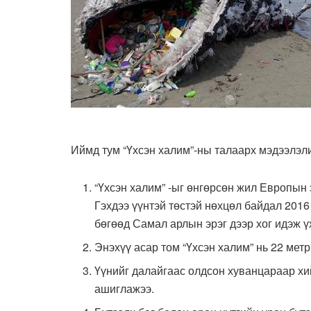
Иймд тум “Үхсэн халим”-ны талаарх мэдээлэли
“Үхсэн халим” -ыг өнгөрсөн жил Европын 
Гэхдээ үүнтэй төстэй нөхцөл байдал 201
бөгөөд Самал арлын эрэг дээр хог идэж ү
Энэхүү асар том “Үхсэн халим” нь 22 метр
Үүнийг далайгаас олдсон хуванцараар хий
ашиглажээ.