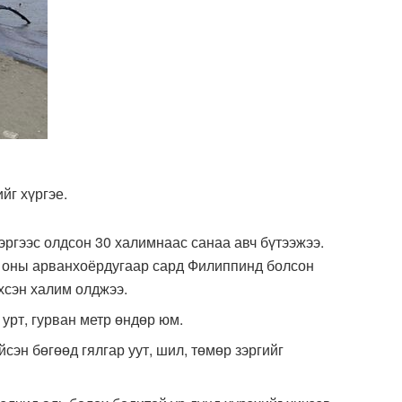
йг хүргэе.
эргээс олдсон 30 халимнаас санаа авч бүтээжээ.
6 оны арванхоёрдугаар сард Филиппинд болсон
хсэн халим олджээ.
 урт, гурван метр өндөр юм.
сэн бөгөөд гялгар уут, шил, төмөр зэргийг