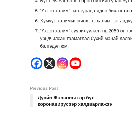
Бүтээлч баг болон орон нутгийн уран бүтэ
“Үхсэн халим” -ын зураг, видео бичлэг ол
Хүмүүс халимыг жинхэнэ халим гэж андуу
“Үхсэн халим” суурилуулалт нь 2050 он г
урьдчилсан таамаглал бүхий манай далай
бэлгэдэл юм.
Previous Post
Дуейн Жонсоны гэр бүл
коронавирусээр халдварлажээ