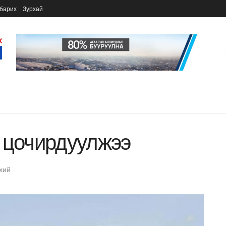
барих
Зурхай
 цочирдуулжээ
хий