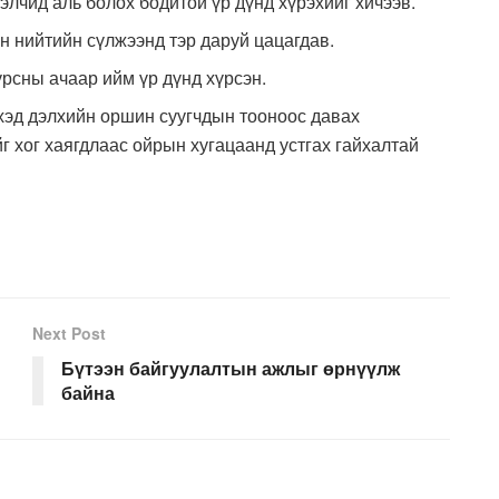
элчид аль болох бодитой үр дүнд хүрэхийг хичээв.
он нийтийн сүлжээнд тэр даруй цацагдав.
рсны ачаар ийм үр дүнд хүрсэн.
эхэд дэлхийн оршин суугчдын тооноос давах
г хог хаягдлаас ойрын хугацаанд устгах гайхалтай
Next Post
Бүтээн байгуулалтын ажлыг өрнүүлж
байна