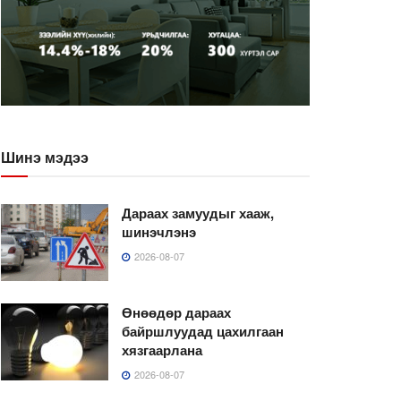
Шинэ мэдээ
Дараах замуудыг хааж,
шинэчлэнэ
2026-08-07
Өнөөдөр дараах
байршлуудад цахилгаан
хязгаарлана
2026-08-07