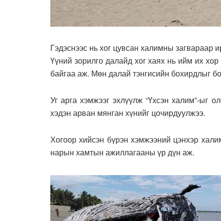
Гэдэснээс нь хог цувсан халимны загвараар и
Үүний зорилго далайд хог хаях нь ийм их хор
байгаа аж. Мөн далай тэнгисийн бохирдлыг б
Уг арга хэмжээг эхлүүлж “Үхсэн халим”-ыг 
хэдэн арван мянган хүнийг цочирдуулжээ.
Хогоор хийсэн бүрэн хэмжээний цэнхэр халим
нарын хамтын ажиллагааны үр дүн аж.