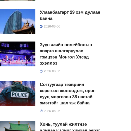
Улаанбаатарт 29 хэм дулаан
байна
2026-08-06
Зүүн азийн волейболын
аварга шалгаруулах
тэмцээн Монгол Улсад
эхэллээ
2026-08-05
Согтуугаар тээврийн
хэрэгсэл жолоодож, орон
сууц мөргөсөн 38 настай
эмэгтэйг шалгаж байна
2026-08-05
Хонь, туулай жилтнээ
аливаа үйлийг хийхэд эерэг