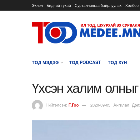
Эхлэл
Бидний тухай
Сурталчилгаа байрлуулах
Холбоо 
ТОД МЭДЭЭ
ТОД PODCAST
ТОД ХҮН
Үхсэн халим олныг
Нийтэлсэн:
Г.Гоо
2020-09-03
Ангилал:
Дэл