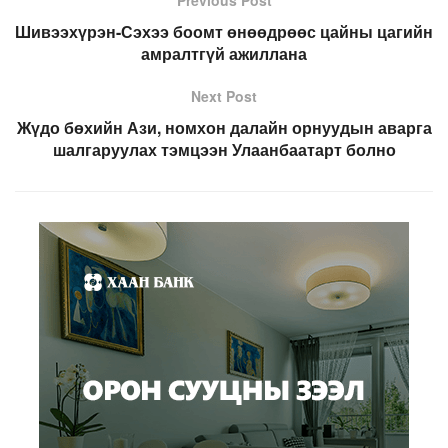
Previous Post
Шивээхүрэн-Сэхээ боомт өнөөдрөөс цайны цагийн
амралтгүй ажиллана
Next Post
Жүдо бөхийн Ази, номхон далайн орнуудын аварга
шалгаруулах тэмцээн Улаанбаатарт болно