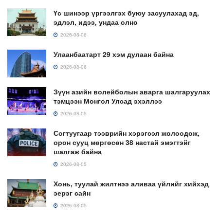
Үс шинээр үргээлгэх буюу засуулахад эд,
эдлэл, идээ, ундаа олно
2026-08-06
Улаанбаатарт 29 хэм дулаан байна
2026-08-06
Зүүн азийн волейболын аварга шалгаруулах
тэмцээн Монгол Улсад эхэллээ
2026-08-05
Согтуугаар тээврийн хэрэгсэл жолоодож,
орон сууц мөргөсөн 38 настай эмэгтэйг
шалгаж байна
2026-08-05
Хонь, туулай жилтнээ аливаа үйлийг хийхэд
эерэг сайн
2026-08-05