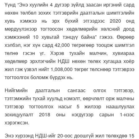
Үүнд “Энэ хуулийн 4 дүгээр зүйлд заасан иргэний сард
нөхөн төлбөл зохих тэтгэврийн даатгалын шимтгэлийн
хувь хэмжээ нь эрх бүхий этгээдээс 2020 онд
мөрдүүлэхээр тогтоосон хөдөлмөрийн хөлсний доод
хэмжээний 10 хувьтай тэнцүү байна” гэжээ. Өөрөөр
хэлбэл,
нэг хүн сард 42,000 төгрөгөөр тооцож шимтгэл
төлнө
гэсэн үг. Хэрэв тухайн малчин, хувиараа
хөдөлмөр эрхлэгчийн НДШ нөхөн төлөх хугацаа хоёр
жил гэж үзвэл нийт 1,008,000 төгрөг төлснөөр тэтгэврээ
тогтоолгох боломж бүрдэх нь.
Нийгмийн даатгалын сангаас олгох тэтгэвэр,
тэтгэмжийн тухай хуульд нэмэлт, өөрчлөлт орж малчны
тэтгэвэр тогтоолгох насыг 5 жилээр наашлуулах
зохицуулалт 2018 оны нэгдүгээр сарын 1-нээс
хэрэгжсэн.
Энэ хүрээнд НДШ-ийг 20-оос доошгүй жил төлөхдөө 15