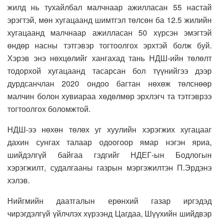
жилд нь тухайлбал малчнаар ажилласан 55 настай
эрэгтэй, мөн хугацаанд шимтгэл төлсөн ба 12.5 жилийн
хугацаанд малчнаар ажилласан 50 хүрсэн эмэгтэй
өндөр насны тэтгэвэр тогтоолгох эрхтэй болж буй.
Хэрэв энэ нөхцөлийг хангахад тань НДШ-ийн төлөлт
тодорхой хугацаанд тасарсан бол түүнийгээ дээр
дурдсанчлан 2020 ондоо багтан нөхөж төлснөөр
малчин болон хувиараа хөдөлмөр эрхлэгч та тэтгэврээ
тогтоолгох боломжтой.
НДШ-ээ нөхөн төлөх уг хуулийн хэрэгжих хугацааг
дахин сунгах талаар одоогоор ямар нэгэн яриа,
шийдэлгүй байгаа гэдгийг НДЕГ-ын Бодлогын
хэрэгжилт, судалгааны газрын мэргэжилтэн П.Эрдэнэ
хэлэв.
Нийгмийн даатгалын ерөнхий газар иргэдэд
чирэгдэлгүй үйлчлэх хүрээнд Цагдаа, Шүүхийн шийдвэр