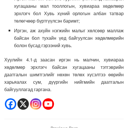
хугацааны мал тооллогын, хувиараа хөдөлмөр
эрхлэгч бол Хувь хүний орлогын албан татвар
төлөгчөөр бүртгүүлсэн баримт;
Иргэн, аж ахуйн нэгжийн малыг хөлсөөр маллаж
байсан бол тухайн үед байгуулсан хөдөлмөрийн
болон бусад гэрээний хувь.
Хуулийн 4.1-д заасан иргэн нь малчин, хувиараа
хөдөлмөр эрхлэгч байсан хугацааны тэтгэврийн
даатгалын шимтгэлийг нөхөн төлөх хүсэлтээ өөрийн
харьяалах сум, дүүргийн нийгмийн даатгалын
байгууллагад гаргана.