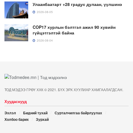
Улаанбаатарт +28 градус дулаан, үүлшинэ
2026-08-05
COP17 хурлын бэлтгэл ажил 90 хувийн
гүйцэтгэлтэй байна
2026-08-04
ТОД МЭДЭЭ ГРӨҮ ХХК © 2021. БҮХ ЭРХ ХУУЛИАР ХАМГААЛАГДСАН.
Хуудаснууд
Эхлэл
Бидний тухай
Сурталчилгаа байрлуулах
Холбоо барих
Зурхай