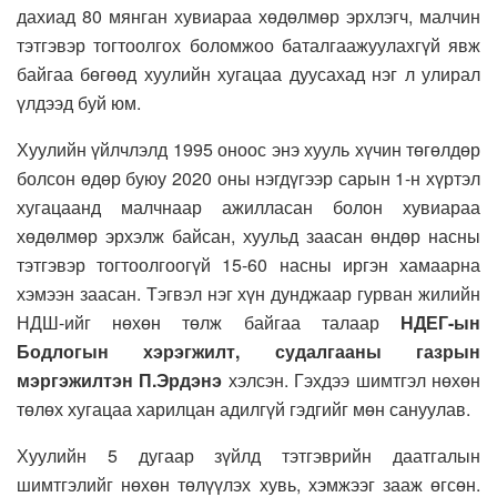
дахиад 80 мянган хувиараа хөдөлмөр эрхлэгч, малчин
тэтгэвэр тогтоолгох боломжоо баталгаажуулахгүй явж
байгаа бөгөөд хуулийн хугацаа дуусахад нэг л улирал
үлдээд буй юм.
Хуулийн үйлчлэлд 1995 оноос энэ хууль хүчин төгөлдөр
болсон өдөр буюу 2020 оны нэгдүгээр сарын 1-н хүртэл
хугацаанд малчнаар ажилласан болон хувиараа
хөдөлмөр эрхэлж байсан, хуульд заасан өндөр насны
тэтгэвэр тогтоолгоогүй 15-60 насны иргэн хамаарна
хэмээн заасан. Тэгвэл нэг хүн дунджаар гурван жилийн
НДШ-ийг нөхөн төлж байгаа талаар
НДЕГ-ын
Бодлогын хэрэгжилт, судалгааны газрын
мэргэжилтэн П.Эрдэнэ
хэлсэн. Гэхдээ шимтгэл нөхөн
төлөх хугацаа харилцан адилгүй гэдгийг мөн сануулав.
Хуулийн 5 дугаар зүйлд тэтгэврийн даатгалын
шимтгэлийг нөхөн төлүүлэх хувь, хэмжээг зааж өгсөн.