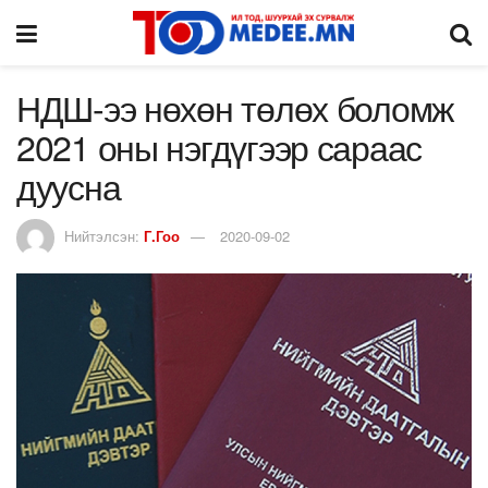
НДШ-ээ нөхөн төлөх боломж
2021 оны нэгдүгээр сараас
дуусна
Нийтэлсэн:
Г.Гоо
2020-09-02