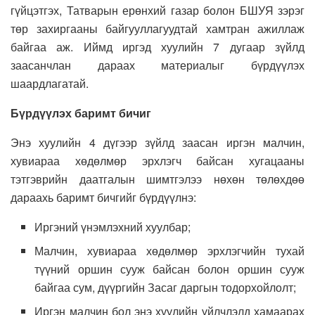
гүйцэтгэх, Татварын ерөнхий газар болон БШУЯ зэрэг
төр захиргааны байгууллагуудтай хамтран ажиллаж
байгаа аж. Иймд иргэд хуулийн 7 дугаар зүйлд
заасанчлан дараах материалыг бүрдүүлэх
шаардлагатай.
Бүрдүүлэх баримт бичиг
Энэ хуулийн 4 дүгээр зүйлд заасан иргэн малчин,
хувиараа хөдөлмөр эрхлэгч байсан хугацааны
тэтгэврийн даатгалын шимтгэлээ нөхөн төлөхдөө
дараахь баримт бичгийг бүрдүүлнэ:
Иргэний үнэмлэхний хуулбар;
Малчин, хувиараа хөдөлмөр эрхлэгчийн тухай
түүний оршин сууж байсан болон оршин сууж
байгаа сум, дүүргийн Засаг даргын тодорхойлолт;
Иргэн малчин бол энэ хуулийн үйлчлэлд хамаарах