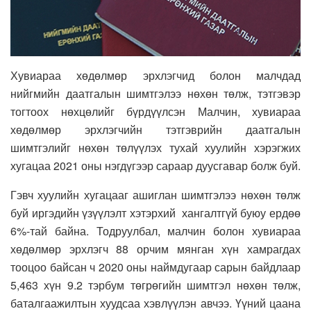
Хувиараа хөдөлмөр эрхлэгчид болон малчдад
нийгмийн даатгалын шимтгэлээ нөхөн төлж, тэтгэвэр
тогтоох нөхцөлийг бүрдүүлсэн Малчин, хувиараа
хөдөлмөр эрхлэгчийн тэтгэврийн даатгалын
шимтгэлийг нөхөн төлүүлэх тухай хуулийн хэрэгжих
хугацаа 2021 оны нэгдүгээр сараар дуусгавар болж буй.
Гэвч хуулийн хугацааг ашиглан шимтгэлээ нөхөн төлж
буй иргэдийн үзүүлэлт хэтэрхий хангалтгүй буюу ердөө
6%-тай байна. Тодруулбал, малчин болон хувиараа
хөдөлмөр эрхлэгч 88 орчим мянган хүн хамрагдах
тооцоо байсан ч 2020 оны наймдугаар сарын байдлаар
5,463 хүн 9.2 тэрбум төгрөгийн шимтгэл нөхөн төлж,
баталгаажилтын хуудсаа хэвлүүлэн авчээ. Үүний цаана