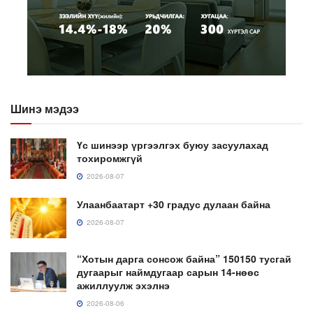
Шинэ мэдээ
Үс шинээр үргээлгэх буюу засуулахад
тохиромжгүй
2026-08-07
Улаанбаатарт +30 градус дулаан байна
2026-08-07
“Хотын дарга сонсож байна” 150150 тусгай
дугаарыг наймдугаар сарын 14-нөөс
ажиллуулж эхэлнэ
2026-08-06