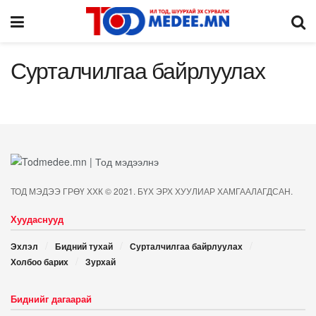
Сурталчилгаа байрлуулах
ТОД МЭДЭЭ ГРӨҮ ХХК © 2021. БҮХ ЭРХ ХУУЛИАР ХАМГААЛАГДСАН.
Хуудаснууд
Эхлэл
Бидний тухай
Сурталчилгаа байрлуулах
Холбоо барих
Зурхай
Биднийг дагаарай